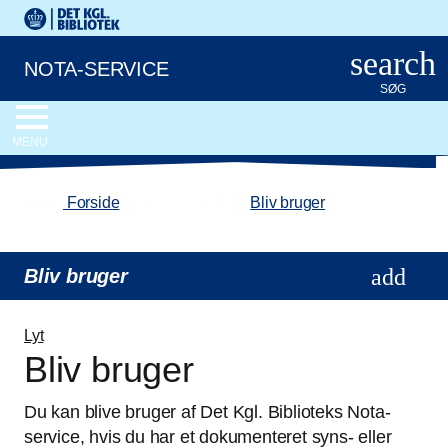
Gå til hovedindholdet
Det Kongelige Biblioteks logo. Gå til Det Kongelige Bibliote
search
NOTA-SERVICE
SØG
MENU
chevron_left
home
Forside
/
Bliv bruger
Bliv bruger
Lyt
Bliv bruger
Du kan blive bruger af Det Kgl. Biblioteks Nota-
service, hvis du har et dokumenteret syns- eller