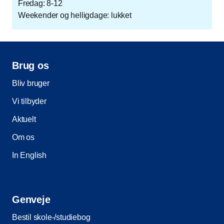
Fredag: 8-12
Weekender og helligdage: lukket
Brug os
Bliv bruger
Vi tilbyder
Aktuelt
Om os
In English
Genveje
Bestil skole-/studiebog