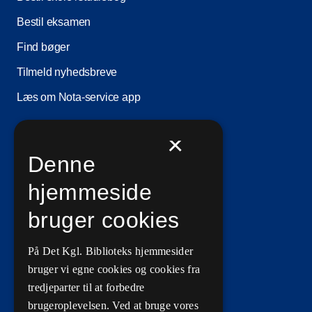
Bestil eksamen
Find bøger
Tilmeld nyhedsbreve
Læs om Nota-service app
×
Information
Denne
Ledige stillinger
hjemmeside
Vilkår for brug
bruger cookies
Privatlivs- og persondatapolitik
På Det Kgl. Biblioteks hjemmesider
Tilgængelighedserklæringer
bruger vi egne cookies og cookies fra
Driftsstatus
tredjeparter til at forbedre
brugeroplevelsen. Ved at bruge vores
Cookieindstillinger