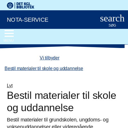
Gå til hovedindholdet
Det Kongelige Biblioteks logo. Gå til Det Kongelige Bibliote
search
NOTA-SERVICE
SØG
MENU
chevron_left
Vi tilbyder
/
Bestil materialer til skole og uddannelse
Lyt
Bestil materialer til skole
og uddannelse
Bestil materialer til grundskolen, ungdoms- og
voksenuddannelser eller videregående