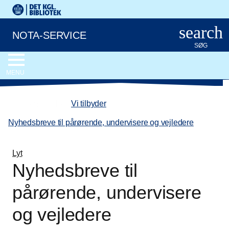
Gå til hovedindholdet
Det Kongelige Biblioteks logo. Gå til Det Kongelige Bibliote
search
NOTA-SERVICE
SØG
MENU
chevron_left
Vi tilbyder
/
Nyhedsbreve til pårørende, undervisere og vejledere
Lyt
Nyhedsbreve til
pårørende, undervisere
og vejledere