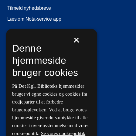
Tilmeld nyhedsbreve
Læs om Nota-service app
×
Information
Denne
Ledige stillinger
hjemmeside
Vilkår for brug
bruger cookies
Privatlivs- og persondatapolitik
På Det Kgl. Biblioteks hjemmesider
Tilgængelighedserklæringer
bruger vi egne cookies og cookies fra
Driftsstatus
tredjeparter til at forbedre
brugeroplevelsen. Ved at bruge vores
Cookieindstillinger
hjemmeside giver du samtykke til alle
cookies i overensstemmelse med vores
cookiepolitik.
Se vores cookiepolitik