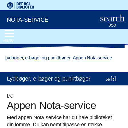
Gå til hovedindholdet
Det Kongelige Biblioteks logo. Gå til Det Kongelige Bibliote
search
NOTA-SERVICE
SØG
MENU
Lydbøger, e-bøger og punktbøger
/
Appen Nota-service
Lydbøger, e-bøger og punktbøger
Lyt
Appen Nota-service
Med appen Nota-service har du hele biblioteket i
din lomme. Du kan nemt tilpasse en række