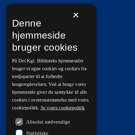
×
Information
Denne
Ledige stillinger
hjemmeside
Vilkår for brug
bruger cookies
Privatlivs- og persondatapolitik
På Det Kgl. Biblioteks hjemmesider
Tilgængelighedserklæringer
bruger vi egne cookies og cookies fra
Driftsstatus
tredjeparter til at forbedre
brugeroplevelsen. Ved at bruge vores
Cookieindstillinger
hjemmeside giver du samtykke til alle
cookies i overensstemmelse med vores
cookiepolitik.
Se vores cookiepolitik
Kontaktinformationer
Absolut nødvendige
Statistiske
Kontakt os