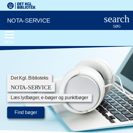
Gå til hovedindholdet
Det Kongelige Biblioteks logo. Gå til Det Kongelige Bibliote
search
NOTA-SERVICE
SØG
MENU
Det Kgl. Biblioteks
NOTA-SERVICE
Læs lydbøger, e-bøger og punktbøger
Find bøger
- Åbner nota.dk/bibliotek