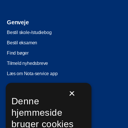
Genveje
Bestil skole-/studiebog
Bestil eksamen
Find bøger
Tilmeld nyhedsbreve
Læs om Nota-service app
×
Information
Denne
Ledige stillinger
hjemmeside
Vilkår for brug
bruger cookies