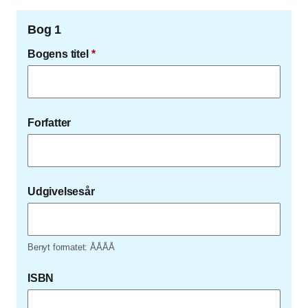
Bog 1
Bogens titel
*
Forfatter
Udgivelsesår
Benyt formatet: ÅÅÅÅ
ISBN