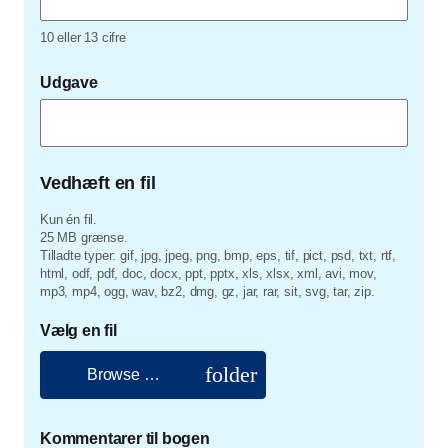
10 eller 13 cifre
Udgave
Vedhæft en fil
Kun én fil.
25 MB grænse.
Tilladte typer: gif, jpg, jpeg, png, bmp, eps, tif, pict, psd, txt, rtf,
html, odf, pdf, doc, docx, ppt, pptx, xls, xlsx, xml, avi, mov,
mp3, mp4, ogg, wav, bz2, dmg, gz, jar, rar, sit, svg, tar, zip.
Vælg en fil
folder
Browse …
Kommentarer til bogen