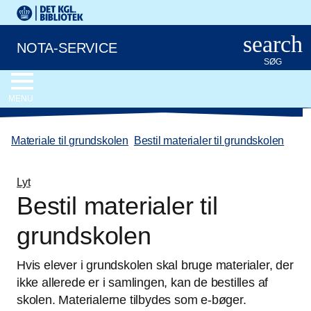
Gå til hovedindholdet
Det Kongelige Biblioteks logo. Gå til Det Kongelige Bibliote
search
NOTA-SERVICE
SØG
MENU
Materiale til grundskolen
/
Bestil materialer til grundskolen
Lyt
Bestil materialer til
grundskolen
Hvis elever i grundskolen skal bruge materialer, der
ikke allerede er i samlingen, kan de bestilles af
skolen. Materialerne tilbydes som e-bøger.