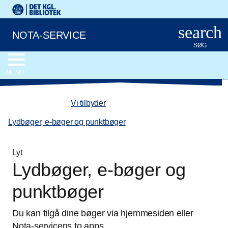
Gå til hovedindholdet
Det Kongelige Biblioteks logo. Gå til Det Kongelige Bibliote
search
NOTA-SERVICE
SØG
MENU
chevron_left
Vi tilbyder
/
Lydbøger, e-bøger og punktbøger
Lyt
Lydbøger, e-bøger og
punktbøger
Du kan tilgå dine bøger via hjemmesiden eller
Nota-servicens to apps.