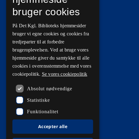
Vilkår for brug
bruger cookies
Privatlivs- og persondatapolitik
På Det Kgl. Biblioteks hjemmesider
Tilgængelighedserklæringer
bruger vi egne cookies og cookies fra
Driftsstatus
tredjeparter til at forbedre
brugeroplevelsen. Ved at bruge vores
Cookieindstillinger
hjemmeside giver du samtykke til alle
cookies i overensstemmelse med vores
cookiepolitik.
Se vores cookiepolitik
Kontaktinformationer
Absolut nødvendige
Statistiske
Kontakt os
Funktionalitet
3913 4600
EAN: 5798000795297
Accepter alle
CVR: 28988842