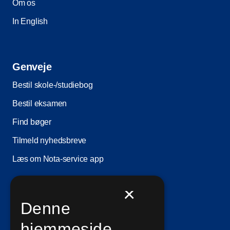
Om os
In English
Genveje
Bestil skole-/studiebog
Bestil eksamen
Find bøger
Tilmeld nyhedsbreve
Læs om Nota-service app
×
Information
Denne
Ledige stillinger
hjemmeside